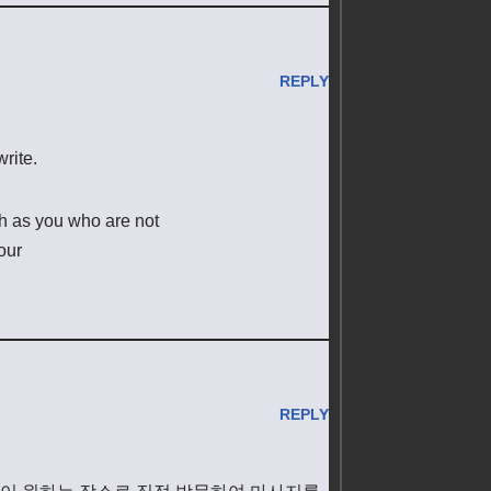
REPLY
rite.
h as you who are not
our
REPLY