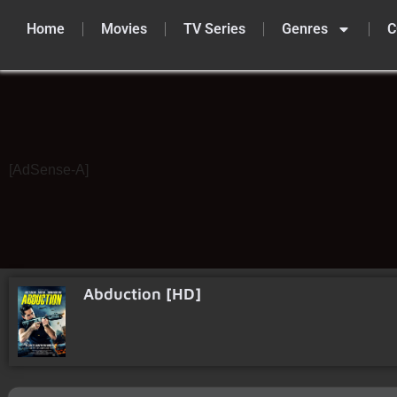
Home
Movies
TV Series
Genres
C
Skip
to
content
[AdSense-A]
Abduction [HD]