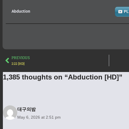
Abduction
PL
PREVIOUS
2:22 [HD]
1,385 thoughts on “Abduction [HD]”
대구의밤
May 6, 2026 at 2:51 pm