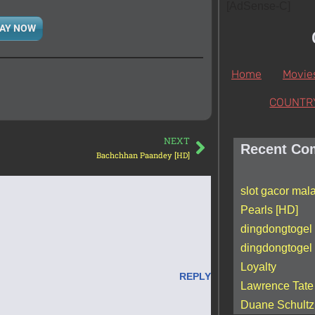
[AdSense-C]
AY NOW
Home
Movie
COUNTR
NEXT
Recent Co
Bachchhan Paandey [HD]
slot gacor mal
Pearls [HD]
dingdongtogel
dingdongtogel
Loyalty
REPLY
Lawrence Tate
Duane Schultz