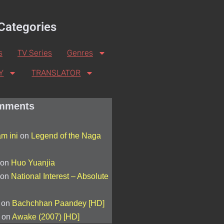
Categories
s
TV Series
Genres
Y
TRANSLATOR
mments
am ini
on
Legend of the Naga
on
Huo Yuanjia
on
National Interest – Absolute
on
Bachchhan Paandey [HD]
on
Awake (2007) [HD]