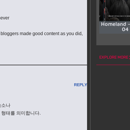
never
Homeland –
04
d bloggers made good content as you did,
EXPLORE MORE
REPLY
숙소나
 형태를 의미합니다.